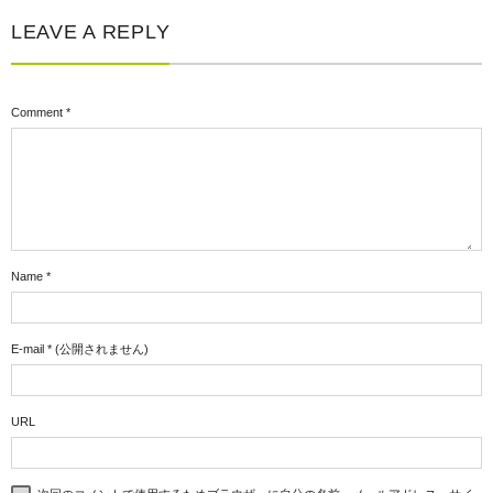
LEAVE A REPLY
Comment
*
Name
*
E-mail
*
(公開されません)
URL