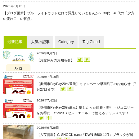
2026年6月15日
【ブログ更新】ブルーライトカットだけで満足していませんか？ 30代・40代の「夕方
の疲れ目」の盲点。
最新記事
人気の記事
Category
Tag Cloud
2026年8月7日
【お盆休みのお知らせ】
2026年7月18日
【奥州市PayPay20％還元】キャンペーン早期終了のお知らせ（7
月27日まで）
2026年7月2日
【奥州市PayPay20%還元】欲しかった眼鏡・時計・ジュエリー
をお得に！st.ailes（セントエール）で使えるチャンスです！
2026年6月26日
【入荷情報】G-SHOCK nano「DWN-5600-1JR」ブラックが届