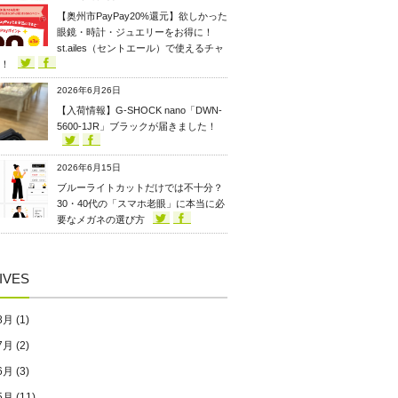
【奥州市PayPay20%還元】欲しかった
眼鏡・時計・ジュエリーをお得に！
st.ailes（セントエール）で使えるチャ
！
2026年6月26日
【入荷情報】G-SHOCK nano「DWN-
5600-1JR」ブラックが届きました！
2026年6月15日
ブルーライトカットだけでは不十分？
30・40代の「スマホ老眼」に本当に必
要なメガネの選び方
IVES
8月
(1)
7月
(2)
6月
(3)
5月
(11)