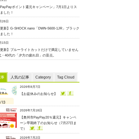
PayPayポイント還元キャンペーン」7月1日よりス
ました！
月26日
新】G-SHOCK nano「DWN-5600-1JR」ブラック
ました！
月15日
更新】ブルーライトカットだけで満足していません
0代・40代の「夕方の疲れ目」の盲点。
記事
人気の記事
Category
Tag Cloud
2026年8月7日
【お盆休みのお知らせ】
2026年7月18日
【奥州市PayPay20％還元】キャンペ
ーン早期終了のお知らせ（7月27日ま
で）
2026年7月2日