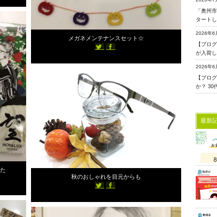
「奥州市
0
タートし
2018年10月23日
2943
st-ailes
2026年6
メガネメンテナンスセット☆
【ブログ更
が入荷し
2026年6
0
スタッフブログ
【ブログ
2590
か？ 3
st-ailes
最新
2018年10月18日
した
秋のおしゃれを目元からも
9309
st-ailes
0
スタッフブログ