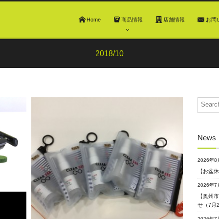
Home
商品情報
店舗情報
お問
2018/10
0
0
スタッフブログ
2546
2411
st-ailes
st-ailes
News
2026年8
【お盆休
2026年7
【奥州市
せ（7月
2026年7