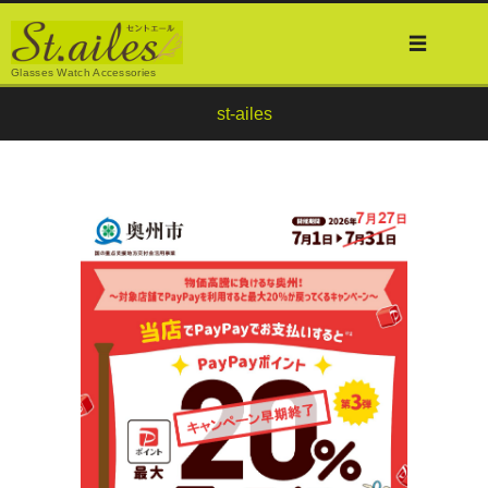
Glasses Watch Accessories
st-ailes
579
スタッフブログ
st-ailes