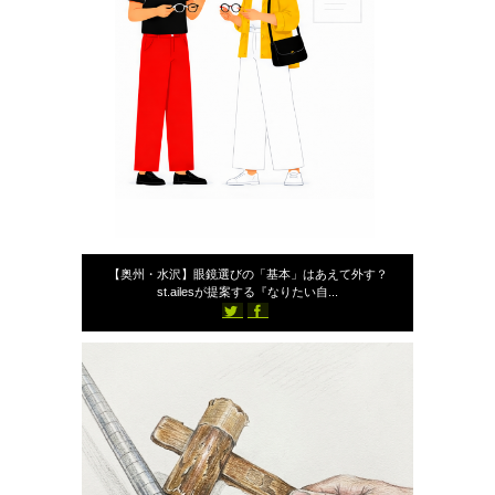
2026年5月24日
【奥州・水沢】眼鏡選びの「基本」はあえて外す？
st.ailesが提案する『なりたい自...
455
スタッフブログ
st-ailes