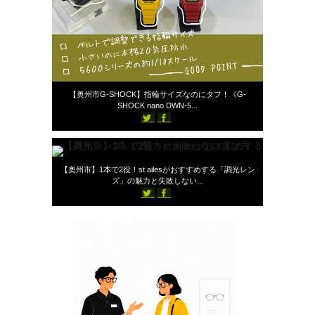
2026年6月6日
【奥州市G-SHOCK】指輪サイズなのにタフ！《G-
SHOCK nano DWN-5...
2026年5月28日
968
スタッフブログ
st-ailes
【奥州市】1本で2役！st.ailesがおすすめする「調光レン
ズ」の魅力と失敗しない...
534
スタッフブログ
st-ailes