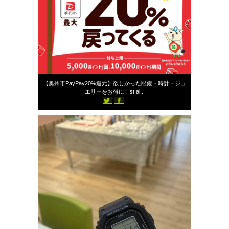
2026年7月2日
【奥州市PayPay20%還元】欲しかった眼鏡・時計・ジュ
エリーをお得に！st.ai...
745
スタッフブログ
st-ailes