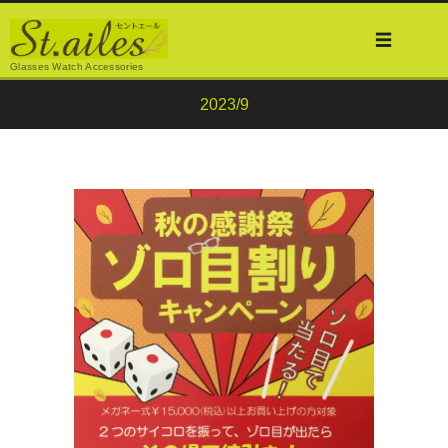
Glasses Watch Accessories
2023/9
1659
スタッフブログ
st-ailes