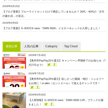
2026年6月15日
【ブログ更新】ブルーライトカットだけで満足していませんか？ 30代・40代の「夕方
の疲れ目」の盲点。
2026年6月6日
【ブログ更新】G-SHOCK nano「DWN-5600」イエロー＆レッドが入荷しました！
最新記事
人気の記事
Category
Tag Cloud
2026年7月18日
【奥州市PayPay20％還元】キャンペーン早期終了のお知らせ（7
月27日まで）
2026年7月2日
【奥州市PayPay20%還元】欲しかった眼鏡・時計・ジュエリー
をお得に！st.ailes（セントエール）で使えるチャンスです！
2026年6月26日
【入荷情報】G-SHOCK nano「DWN-5600-1JR」ブラックが届
きました！