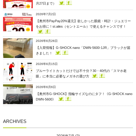
月27日まで）
2026年7月2日
【奥州市PayPay20%還元】欲しかった眼鏡・時計・ジュエリー
をお得に！st.ailes（セントエール）で使えるチャンスです！
2026年6月26日
【入荷情報】G-SHOCK nano「DWN-5600-1JR」ブラックが届
きました！
2026年6月15日
ブルーライトカットだけでは不十分？30・40代の「スマホ老
眼」に本当に必要なメガネの選び方
2026年6月6日
【奥州市G-SHOCK】指輪サイズなのにタフ！《G-SHOCK nano
DWN-5600》
ARCHIVES