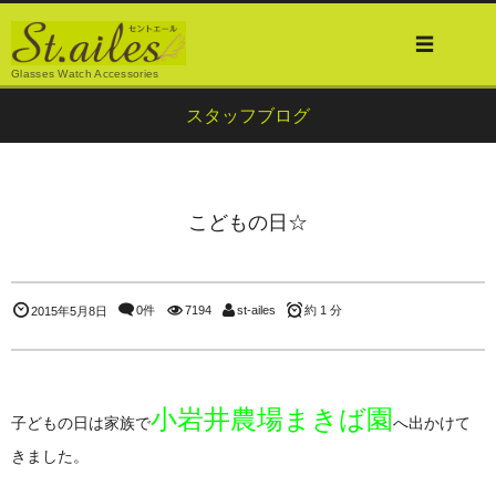
Glasses Watch Accessories
スタッフブログ
こどもの日☆
0件
7194
st-ailes
約 1 分
2015年5月8日
小岩井農場まきば園
子どもの日は家族で
へ出かけて
きました。