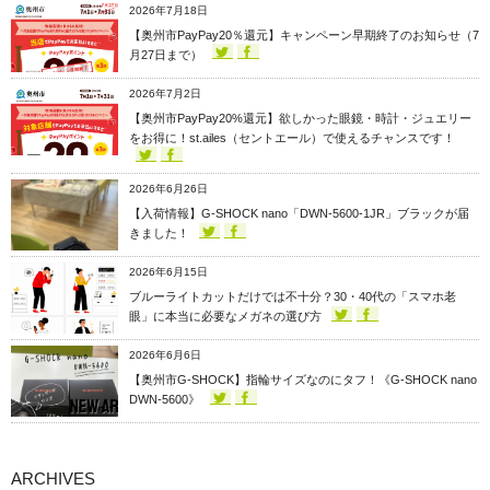
2026年7月18日
【奥州市PayPay20％還元】キャンペーン早期終了のお知らせ（7
月27日まで）
2026年7月2日
【奥州市PayPay20%還元】欲しかった眼鏡・時計・ジュエリー
をお得に！st.ailes（セントエール）で使えるチャンスです！
2026年6月26日
【入荷情報】G-SHOCK nano「DWN-5600-1JR」ブラックが届
きました！
2026年6月15日
ブルーライトカットだけでは不十分？30・40代の「スマホ老
眼」に本当に必要なメガネの選び方
2026年6月6日
【奥州市G-SHOCK】指輪サイズなのにタフ！《G-SHOCK nano
DWN-5600》
ARCHIVES