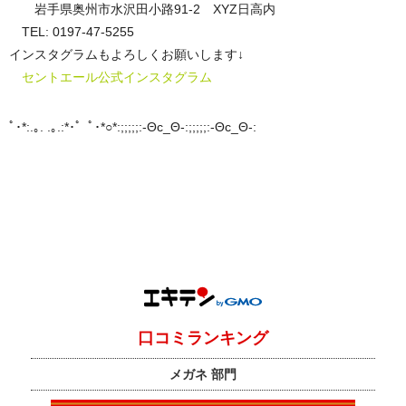
岩手県奥州市水沢田小路91-2 XYZ日高内
TEL: 0197-47-5255
インスタグラムもよろしくお願いします↓
セントエール公式インスタグラム
ﾟ･*:.｡. .｡.:*･゜ﾟ･*○*:;;;;;:-Θc_Θ-:;;;;;:-Θc_Θ-: