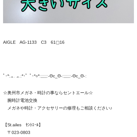
AIGLE AG-1133 C3 61▢16
ﾟ･*:.｡. .｡.:*･゜ﾟ･*○*:;;;;;:-Θc_Θ-:;;;;;:-Θc_Θ-:
☆奥州市メガネ・時計の事ならセントエール☆
腕時計電池交換
メガネや時計・アクセサリーの修理もご相談ください♪
【St.ailes ｾﾝﾄｴｰﾙ】
〒023-0803