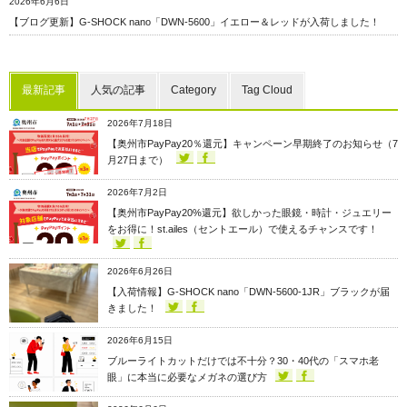
2026年6月6日
【ブログ更新】G-SHOCK nano「DWN-5600」イエロー＆レッドが入荷しました！
最新記事
人気の記事
Category
Tag Cloud
2026年7月18日
【奥州市PayPay20％還元】キャンペーン早期終了のお知らせ（7
月27日まで）
2026年7月2日
【奥州市PayPay20%還元】欲しかった眼鏡・時計・ジュエリー
をお得に！st.ailes（セントエール）で使えるチャンスです！
2026年6月26日
【入荷情報】G-SHOCK nano「DWN-5600-1JR」ブラックが届
きました！
2026年6月15日
ブルーライトカットだけでは不十分？30・40代の「スマホ老
眼」に本当に必要なメガネの選び方