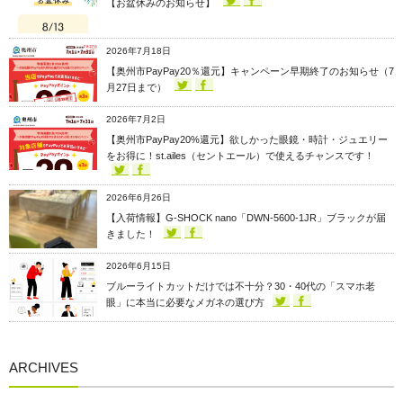
【お盆休みのお知らせ】
2026年7月18日
【奥州市PayPay20％還元】キャンペーン早期終了のお知らせ（7
月27日まで）
2026年7月2日
【奥州市PayPay20%還元】欲しかった眼鏡・時計・ジュエリー
をお得に！st.ailes（セントエール）で使えるチャンスです！
2026年6月26日
【入荷情報】G-SHOCK nano「DWN-5600-1JR」ブラックが届
きました！
2026年6月15日
ブルーライトカットだけでは不十分？30・40代の「スマホ老
眼」に本当に必要なメガネの選び方
ARCHIVES