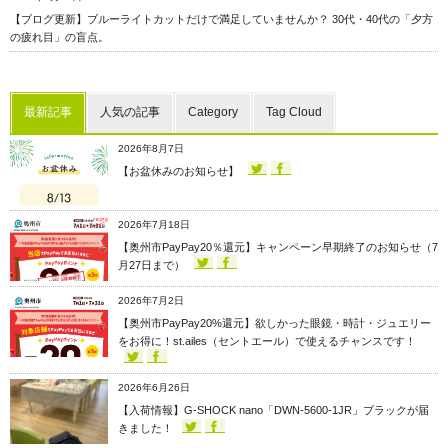
【ブログ更新】ブルーライトカットだけで満足していませんか？ 30代・40代の「夕方
の疲れ目」の盲点。
最新記事
人気の記事
Category
Tag Cloud
2026年8月7日
【お盆休みのお知らせ】
2026年7月18日
【奥州市PayPay20％還元】キャンペーン早期終了のお知らせ（7
月27日まで）
2026年7月2日
【奥州市PayPay20%還元】欲しかった眼鏡・時計・ジュエリー
をお得に！st.ailes（セントエール）で使えるチャンスです！
2026年6月26日
【入荷情報】G-SHOCK nano「DWN-5600-1JR」ブラックが届
きました！