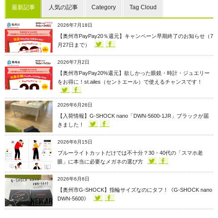
最新記事
人気の記事
Category
Tag Cloud
2026年7月18日
【奥州市PayPay20％還元】キャンペーン早期終了のお知らせ（7
月27日まで）
2026年7月2日
【奥州市PayPay20%還元】欲しかった眼鏡・時計・ジュエリー
をお得に！st.ailes（セントエール）で使えるチャンスです！
2026年6月26日
【入荷情報】G-SHOCK nano「DWN-5600-1JR」ブラックが届
きました！
2026年6月15日
ブルーライトカットだけでは不十分？30・40代の「スマホ老
眼」に本当に必要なメガネの選び方
2026年6月6日
【奥州市G-SHOCK】指輪サイズなのにタフ！《G-SHOCK nano
DWN-5600》