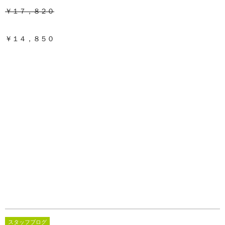
￥１７，８２０
￥１４，８５０
スタッフブログ