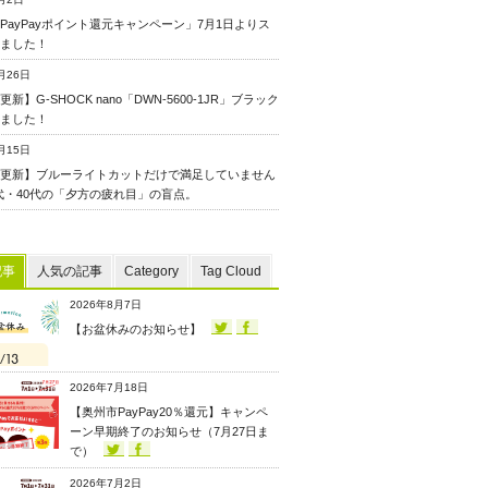
PayPayポイント還元キャンペーン」7月1日よりス
ました！
月26日
新】G-SHOCK nano「DWN-5600-1JR」ブラック
ました！
月15日
更新】ブルーライトカットだけで満足していません
0代・40代の「夕方の疲れ目」の盲点。
記事
人気の記事
Category
Tag Cloud
2026年8月7日
【お盆休みのお知らせ】
2026年7月18日
【奥州市PayPay20％還元】キャンペ
ーン早期終了のお知らせ（7月27日ま
で）
2026年7月2日