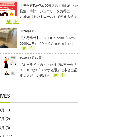
【奥州市PayPay20%還元】欲しかった
眼鏡・時計・ジュエリーをお得に！
st.ailes（セントエール）で使えるチャ
！
2026年6月26日
【入荷情報】G-SHOCK nano「DWN-
5600-1JR」ブラックが届きました！
2026年6月15日
ブルーライトカットだけでは不十分？
30・40代の「スマホ老眼」に本当に必
要なメガネの選び方
IVES
8月
(1)
7月
(2)
6月
(3)
5月
(11)