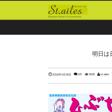
Glasses Watch Accessories
明日は
0件
3838
st-ailes
2016年4月28日