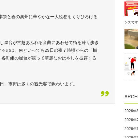
本祭と春の奥州に華やかな一大絵巻をくりひろげる
ンスです
し屋台が古趣あふれる音曲にあわせて街を練り歩き
するのは、何といっても29日の夜７時頃からの「揃
、各町組の屋台が競って華麗なおはやしを披露する
日、市街は多くの観光客で賑わいます。
ARCH
2026年
2026年
2026年
2026年