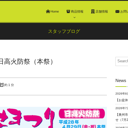
Home
商品情報
店舗情報
お問
スタッフブログ
日高火防祭（本祭）
News
約 1 分
2026年8
【お盆休
2026年7
【奥州市
せ（7月
2026年7