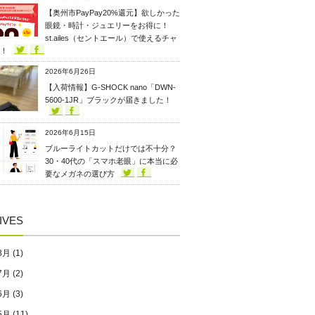
【奥州市PayPay20%還元】欲しかった
眼鏡・時計・ジュエリーをお得に！
st.ailes（セントエール）で使えるチャ
！
2026年6月26日
【入荷情報】G-SHOCK nano「DWN-
5600-1JR」ブラックが届きました！
2026年6月15日
ブルーライトカットだけでは不十分？
30・40代の「スマホ老眼」に本当に必
要なメガネの選び方
IVES
8月
(1)
7月
(2)
6月
(3)
5月
(11)