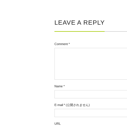
LEAVE A REPLY
Comment
*
Name
*
E-mail
*
(公開されません)
URL