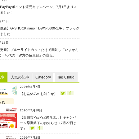
PayPayポイント還元キャンペーン」7月1日よりス
ました！
月26日
新】G-SHOCK nano「DWN-5600-1JR」ブラック
ました！
月15日
更新】ブルーライトカットだけで満足していません
0代・40代の「夕方の疲れ目」の盲点。
記事
人気の記事
Category
Tag Cloud
2026年8月7日
【お盆休みのお知らせ】
2026年7月18日
【奥州市PayPay20％還元】キャンペ
ーン早期終了のお知らせ（7月27日ま
で）
2026年7月2日