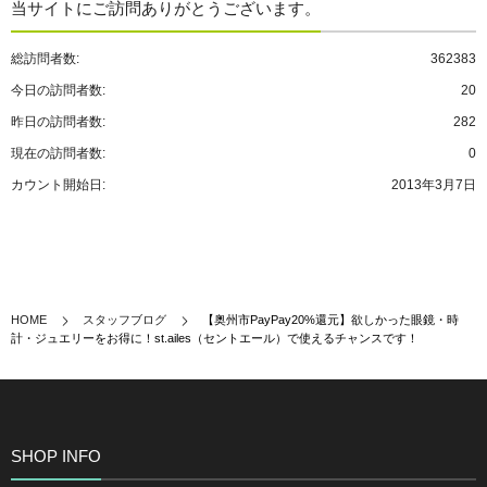
当サイトにご訪問ありがとうございます。
総訪問者数:
362383
今日の訪問者数:
20
昨日の訪問者数:
282
現在の訪問者数:
0
カウント開始日:
2013年3月7日
HOME
スタッフブログ
【奥州市PayPay20%還元】欲しかった眼鏡・時
計・ジュエリーをお得に！st.ailes（セントエール）で使えるチャンスです！
SHOP INFO