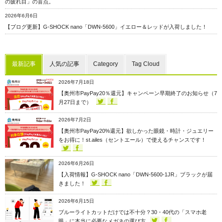
の疲れ目」の盲点。
2026年6月6日
【ブログ更新】G-SHOCK nano「DWN-5600」イエロー＆レッドが入荷しました！
最新記事
人気の記事
Category
Tag Cloud
2026年7月18日
【奥州市PayPay20％還元】キャンペーン早期終了のお知らせ（7
月27日まで）
2026年7月2日
【奥州市PayPay20%還元】欲しかった眼鏡・時計・ジュエリー
をお得に！st.ailes（セントエール）で使えるチャンスです！
2026年6月26日
【入荷情報】G-SHOCK nano「DWN-5600-1JR」ブラックが届
きました！
2026年6月15日
ブルーライトカットだけでは不十分？30・40代の「スマホ老
眼」に本当に必要なメガネの選び方