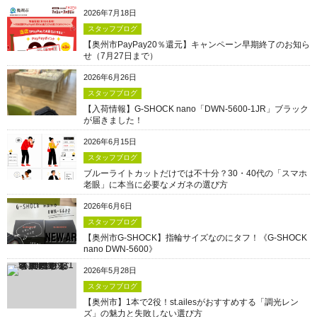
2026年7月18日
スタッフブログ
【奥州市PayPay20％還元】キャンペーン早期終了のお知ら
せ（7月27日まで）
2026年6月26日
スタッフブログ
【入荷情報】G-SHOCK nano「DWN-5600-1JR」ブラック
が届きました！
2026年6月15日
スタッフブログ
ブルーライトカットだけでは不十分？30・40代の「スマホ
老眼」に本当に必要なメガネの選び方
2026年6月6日
スタッフブログ
【奥州市G-SHOCK】指輪サイズなのにタフ！《G-SHOCK
nano DWN-5600》
2026年5月28日
スタッフブログ
【奥州市】1本で2役！st.ailesがおすすめする「調光レン
ズ」の魅力と失敗しない選び方