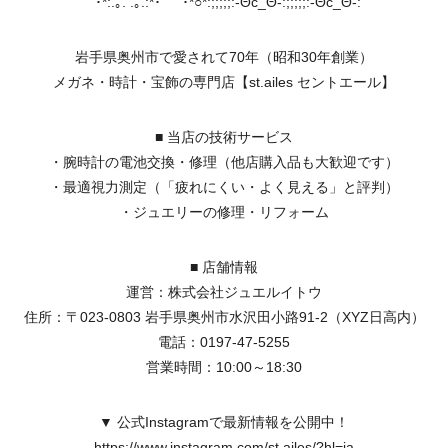
ﾟ･*:.｡. .｡.:*･゜ﾟ･*○*:;;;;;:-Θc_Θ-:;;;;;:-Θc_Θ-:
岩手県奥州市で愛されて70年（昭和30年創業）
メガネ・時計・宝飾の専門店【st.ailes セントエール】
■ 当店の技術サービス
・腕時計の電池交換・修理（他店購入品も大歓迎です）
・最適視力測定（「疲れにくい・よく見える」と評判）
・ジュエリーの修理・リフォーム
■ 店舗情報
運営：株式会社ジュエルイトウ
住所：〒023-0803 岩手県奥州市水沢田小路91-2（XYZ日高内）
電話：0197-47-5255
営業時間：10:00～18:30
▼ 公式Instagramで最新情報を公開中！
https://www.instagram.com/st.ailes/?hl=ja