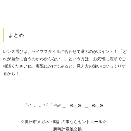
まとめ
レンズ選びは、ライフスタイルに合わせて選ぶのがポイント！ 「ど
れが自分に合うのかわからない…」という方は、お気軽に店頭でご
相談くださいね。実際にかけてみると、見え方の違いにびっくりす
るかも！
ﾟ･*:.｡. .｡.:*･゜ﾟ･*○*:;;;;;:-Θc_Θ-:;;;;;:-Θc_Θ-:
☆奥州市メガネ・時計の事ならセントエール☆
腕時計電池交換