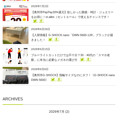
2026年7月2日
【奥州市PayPay20%還元】欲しかった眼鏡・時計・ジュエリー
をお得に！st.ailes（セントエール）で使えるチャンスです！
2026年6月26日
【入荷情報】G-SHOCK nano「DWN-5600-1JR」ブラックが届
きました！
2026年6月15日
ブルーライトカットだけでは不十分？30・40代の「スマホ老
眼」に本当に必要なメガネの選び方
2026年6月6日
【奥州市G-SHOCK】指輪サイズなのにタフ！《G-SHOCK nano
DWN-5600》
ARCHIVES
2026年7月
(2)