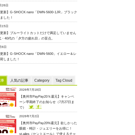
月26日
新】G-SHOCK nano「DWN-5600-1JR」ブラック
ました！
月15日
更新】ブルーライトカットだけで満足していません
0代・40代の「夕方の疲れ目」の盲点。
月6日
新】G-SHOCK nano「DWN-5600」イエロー＆レ
荷しました！
記事
人気の記事
Category
Tag Cloud
2026年7月18日
【奥州市PayPay20％還元】キャンペ
ーン早期終了のお知らせ（7月27日ま
で）
2026年7月2日
【奥州市PayPay20%還元】欲しかった
眼鏡・時計・ジュエリーをお得に！
st.ailes（セントエール）で使えるチャ