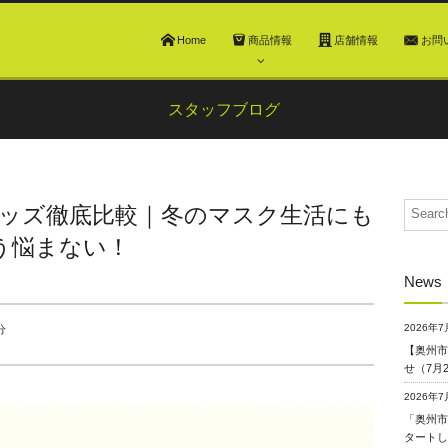
Home
商品情報
店舗情報
お問
スタッフブログ
グッズ徹底比較｜冬のマスク生活にも
う悩まない！
News
2026年7
分
【奥州市
せ（7月
2026年7
「奥州市
タートし