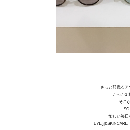
さっと羽織るア
たった1
そこ
S
忙しい毎日
EYE[i]&SKIN