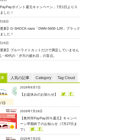
PayPayポイント還元キャンペーン」7月1日よりス
ました！
月26日
新】G-SHOCK nano「DWN-5600-1JR」ブラック
ました！
月15日
更新】ブルーライトカットだけで満足していません
0代・40代の「夕方の疲れ目」の盲点。
記事
人気の記事
Category
Tag Cloud
2026年8月7日
【お盆休みのお知らせ】
2026年7月18日
【奥州市PayPay20％還元】キャンペ
ーン早期終了のお知らせ（7月27日ま
で）
2026年7月2日