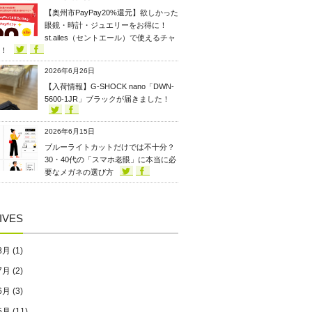
【奥州市PayPay20%還元】欲しかった
眼鏡・時計・ジュエリーをお得に！
st.ailes（セントエール）で使えるチャ
！
2026年6月26日
【入荷情報】G-SHOCK nano「DWN-
5600-1JR」ブラックが届きました！
2026年6月15日
ブルーライトカットだけでは不十分？
30・40代の「スマホ老眼」に本当に必
要なメガネの選び方
IVES
8月
(1)
7月
(2)
6月
(3)
5月
(11)