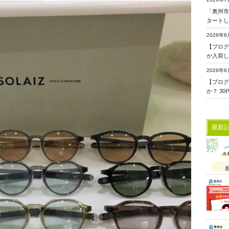
「奥州市
タートし
2026年6
【ブログ更
が入荷し
2026年6
【ブログ
か？ 3
最新