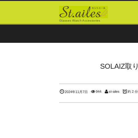
Glasses Watch Accessories
SOLAIZ
944
st-ailes
約 2 分
2024年11月7日