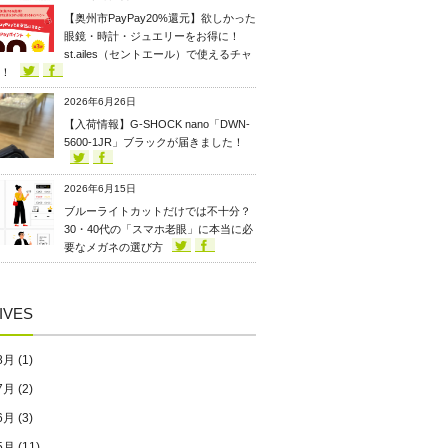
【奥州市PayPay20%還元】欲しかった
眼鏡・時計・ジュエリーをお得に！
st.ailes（セントエール）で使えるチャ
！
2026年6月26日
【入荷情報】G-SHOCK nano「DWN-
5600-1JR」ブラックが届きました！
2026年6月15日
ブルーライトカットだけでは不十分？
30・40代の「スマホ老眼」に本当に必
要なメガネの選び方
IVES
8月
(1)
7月
(2)
6月
(3)
5月
(11)