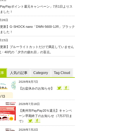
PayPayポイント還元キャンペーン」7月1日よりス
ました！
月26日
新】G-SHOCK nano「DWN-5600-1JR」ブラック
ました！
月15日
更新】ブルーライトカットだけで満足していません
0代・40代の「夕方の疲れ目」の盲点。
記事
人気の記事
Category
Tag Cloud
2026年8月7日
【お盆休みのお知らせ】
2026年7月18日
【奥州市PayPay20％還元】キャンペ
ーン早期終了のお知らせ（7月27日ま
で）
2026年7月2日