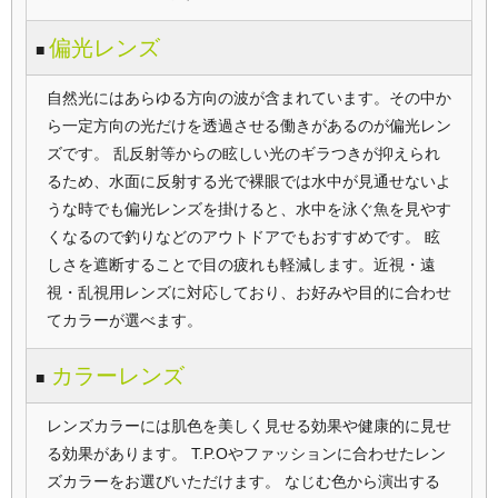
偏光レンズ
■
自然光にはあらゆる方向の波が含まれています。その中か
ら一定方向の光だけを透過させる働きがあるのが偏光レン
ズです。 乱反射等からの眩しい光のギラつきが抑えられ
るため、水面に反射する光で裸眼では水中が見通せないよ
うな時でも偏光レンズを掛けると、水中を泳ぐ魚を見やす
くなるので釣りなどのアウトドアでもおすすめです。 眩
しさを遮断することで目の疲れも軽減します。近視・遠
視・乱視用レンズに対応しており、お好みや目的に合わせ
てカラーが選べます。
カラーレンズ
■
レンズカラーには肌色を美しく見せる効果や健康的に見せ
る効果があります。 T.P.Oやファッションに合わせたレン
ズカラーをお選びいただけます。 なじむ色から演出する