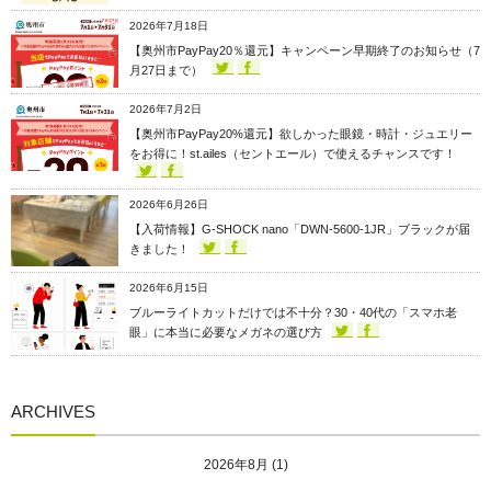
2026年7月18日
【奥州市PayPay20％還元】キャンペーン早期終了のお知らせ（7
月27日まで）
2026年7月2日
【奥州市PayPay20%還元】欲しかった眼鏡・時計・ジュエリー
をお得に！st.ailes（セントエール）で使えるチャンスです！
2026年6月26日
【入荷情報】G-SHOCK nano「DWN-5600-1JR」ブラックが届
きました！
2026年6月15日
ブルーライトカットだけでは不十分？30・40代の「スマホ老
眼」に本当に必要なメガネの選び方
ARCHIVES
2026年8月
(1)