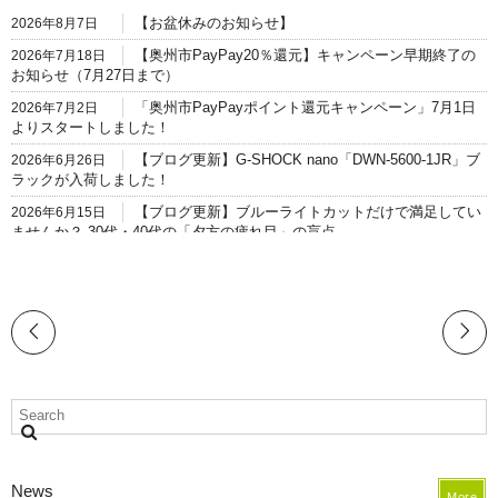
【お盆休みのお知らせ】
2026年8月7日
【奥州市PayPay20％還元】キャンペーン早期終了の
2026年7月18日
お知らせ（7月27日まで）
「奥州市PayPayポイント還元キャンペーン」7月1日
2026年7月2日
よりスタートしました！
【ブログ更新】G-SHOCK nano「DWN-5600-1JR」ブ
2026年6月26日
ラックが入荷しました！
【ブログ更新】ブルーライトカットだけで満足してい
2026年6月15日
ませんか？ 30代・40代の「夕方の疲れ目」の盲点。
【ブログ更新】G-SHOCK nano「DWN-5600」イエロ
2026年6月6日
ー＆レッドが入荷しました！
【ブログ更新】メガネとサングラスが1本に!?「調光レ
2026年5月28日
ンズ」の秘密
【ブログ更新】【奥州市の指輪修理】歪んでしまっ
2026年5月21日
た・変形した大切なリングを元通りにする方法
【ブログ更新】指輪が抜けなくなって困っていません
2026年5月18日
か？奥州市のst.ailesでできる「リングカット」と「サイズ直し」の安心
お直し事例
News
【ブログ更新】【奥州市】メガネも「靴」と同じ？シ
2026年5月17日
More