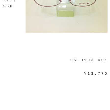
２８０
０５－０１９３ Ｃ０１
￥１３，７７０