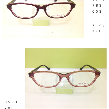
７８３
Ｃ０３
￥１３，
７７０
０５－０
７８３