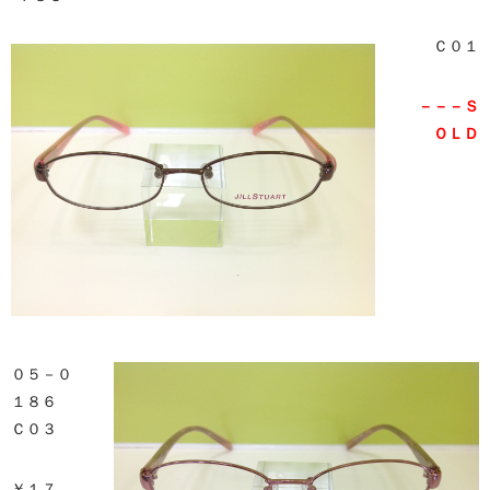
Ｃ０１
－－－Ｓ
ＯＬＤ
０５－０
１８６
Ｃ０３
￥１７，